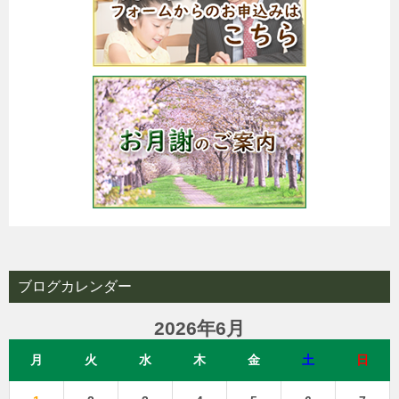
ブログカレンダー
2026年6月
月
火
水
木
金
土
日