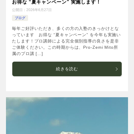
お得な “夏キャンペーン” 実施します！
公開日：
2026年6月27日
ブログ
毎年ご好評いただき、多くの方の入塾のきっかけとな
っています お得な “夏キャンペーン” を今年も実施い
たします！プロ講師による完全個別指導の良さを是非
ご体験ください。この時期からは、Pro-Zemi Mito所
属のプロ講 […]
続きを読む