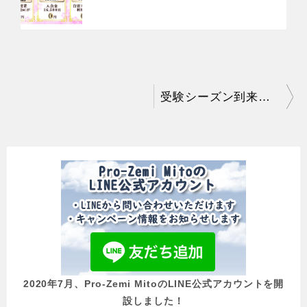
投
受験シーズン到来です！
稿
ナ
ビ
ゲ
ー
シ
ョ
2020年7月、Pro-Zemi MitoのLINE公式アカウントを開
ン
設しました！