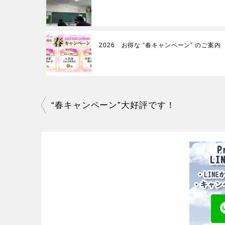
2026 お得な “春キャンペーン” のご案内
投
“春キャンペーン”大好評です！
稿
ナ
ビ
ゲ
ー
シ