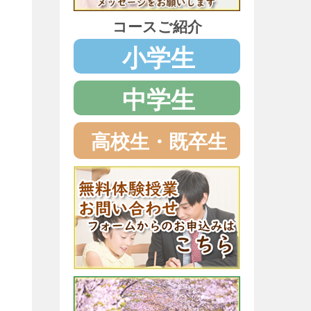
コースご紹介
小学生
中学生
高校生・既卒生
受
拡
般