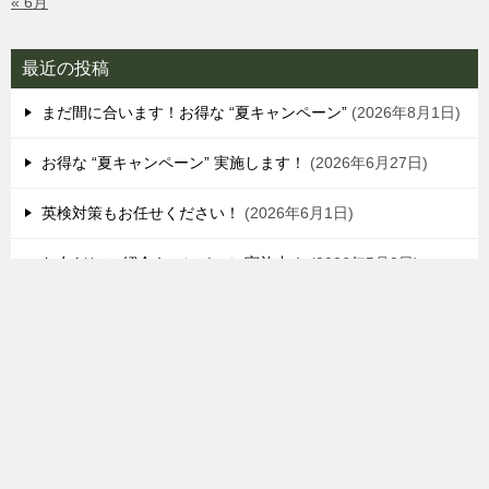
« 6月
最近の投稿
まだ間に合います！お得な “夏キャンペーン”
2026年8月1日
お得な “夏キャンペーン” 実施します！
2026年6月27日
英検対策もお任せください！
2026年6月1日
お友だち ご紹介キャンペーン実施中！
2026年5月2日
シェア
TOPへ
LINE登録
市内私立高校での“春期特別講座”が始まりました！
2026年4
月1日
プロゼミ水戸｜水戸駅南の完全個別指導塾
TOP
ブログ
コロナの影響により児童生徒の不登校が過去最多に！